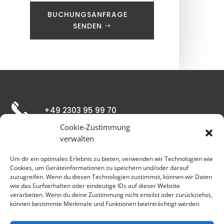
BUCHUNGSANFRAGE
SENDEN
+49 2303 95 99 70
Cookie-Zustimmung
verwalten
booking@freestage.de
Um dir ein optimales Erlebnis zu bieten, verwenden wir Technologien wie
Cookies, um Geräteinformationen zu speichern und/oder darauf
zuzugreifen. Wenn du diesen Technologien zustimmst, können wir Daten
Max-Planck-Straße 7 D-59423 Unna
wie das Surfverhalten oder eindeutige IDs auf dieser Website
verarbeiten. Wenn du deine Zustimmung nicht erteilst oder zurückziehst,
können bestimmte Merkmale und Funktionen beeinträchtigt werden.
Copyright © 2022 Freestage-Künstlermanagement