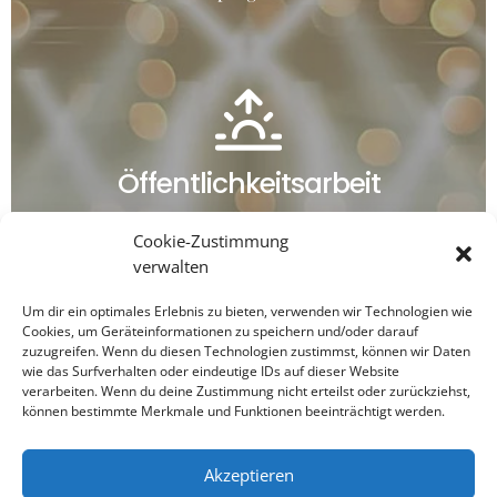
Öffentlichkeitsarbeit
Cookie-Zustimmung
verwalten
Wir nutzen unsere Kontakte im Medienbereich für eine
adäquate Präsentation in der Öffentlichkeit. Wir
Um dir ein optimales Erlebnis zu bieten, verwenden wir Technologien wie
Cookies, um Geräteinformationen zu speichern und/oder darauf
schaffen Aufmerksamkeit zum passenden Anlass und
zuzugreifen. Wenn du diesen Technologien zustimmst, können wir Daten
setzen Ausrufungszeichen zum optimalen Zeitpunkt,
wie das Surfverhalten oder eindeutige IDs auf dieser Website
verarbeiten. Wenn du deine Zustimmung nicht erteilst oder zurückziehst,
um Künstler innerhalb ihrer Zielgruppe zu
platzieren.
können bestimmte Merkmale und Funktionen beeinträchtigt werden.
Akzeptieren