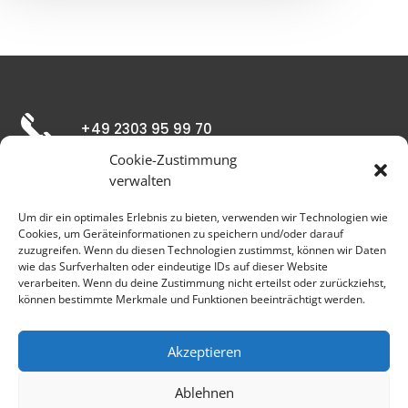
+49 2303 95 99 70
Cookie-Zustimmung
verwalten
booking@freestage.de
Um dir ein optimales Erlebnis zu bieten, verwenden wir Technologien wie
Cookies, um Geräteinformationen zu speichern und/oder darauf
zuzugreifen. Wenn du diesen Technologien zustimmst, können wir Daten
Max-Planck-Straße 7 D-59423 Unna
wie das Surfverhalten oder eindeutige IDs auf dieser Website
verarbeiten. Wenn du deine Zustimmung nicht erteilst oder zurückziehst,
können bestimmte Merkmale und Funktionen beeinträchtigt werden.
Copyright © 2022 Freestage-Künstlermanagement
| Webdesign by Unoxi
Akzeptieren
Ablehnen